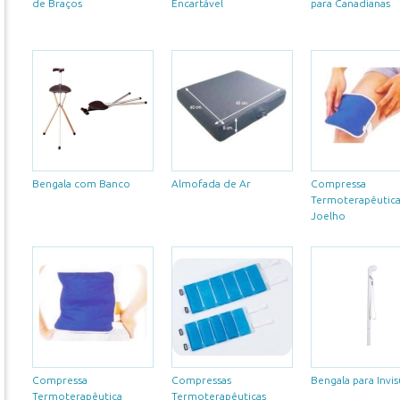
de Braços
Encartável
para Canadianas
Bengala com Banco
Almofada de Ar
Compressa
Termoterapêutic
Joelho
Compressa
Compressas
Bengala para Invis
Termoterapêutica
Termoterapêuticas