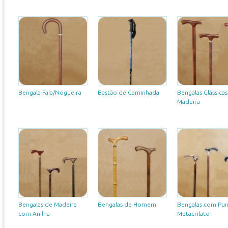
Bengala Faia/Nogueira
Bastão de Caminhada
Bengalas Clássicas
Madeira
Bengalas de Madeira
Bengalas de Homem
Bengalas com Pu
com Anilha
Metacrilato