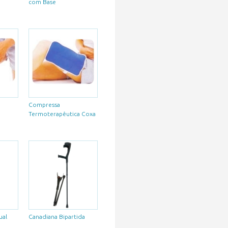
com Base
Compressa
a
Termoterapêutica Coxa
ual
Canadiana Bipartida