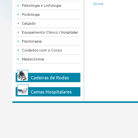
Sicura
+
Flebologia e Linfologia
+
Podologia
+
Calçado
+
Equipamento Clinico / Hospitalar
+
Fisioterapia
+
Cuidados com o Corpo
+
Mastectomia